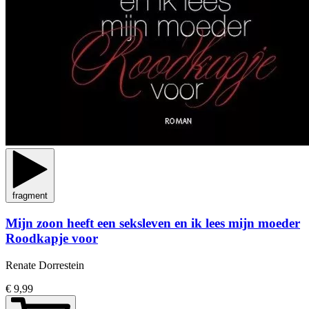
fragment
Mijn zoon heeft een seksleven en ik lees mijn moeder
Roodkapje voor
Renate Dorrestein
€ 9,99