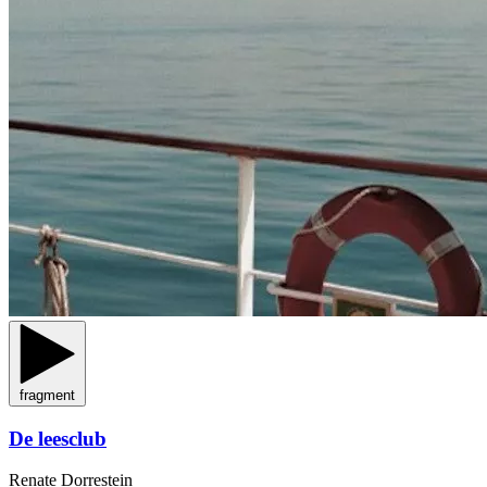
fragment
De leesclub
Renate Dorrestein