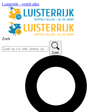
Luisterrijk - vertelt alles
Zoek
Zoek