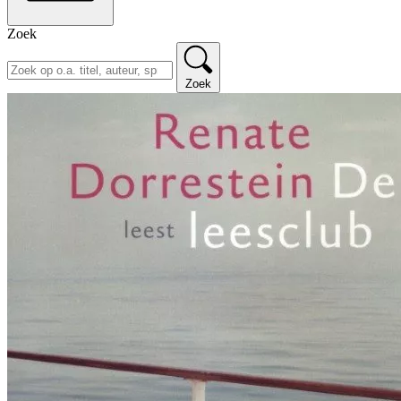
Zoek
Zoek