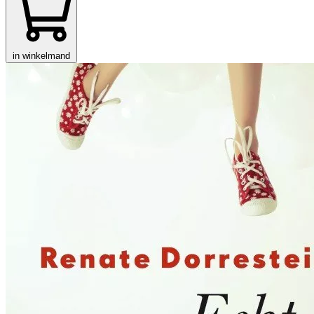
in winkelmand