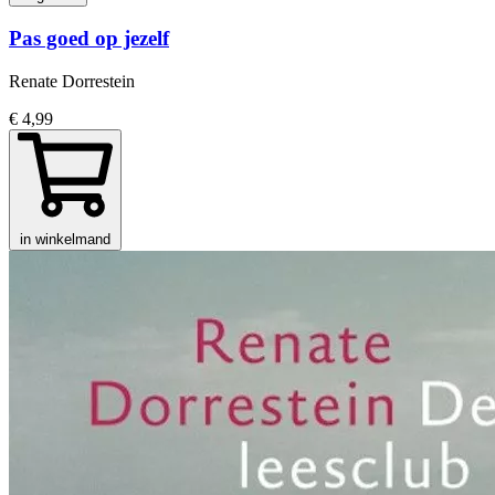
Pas goed op jezelf
Renate Dorrestein
€ 4,99
in winkelmand