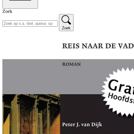
Zoek
Zoek