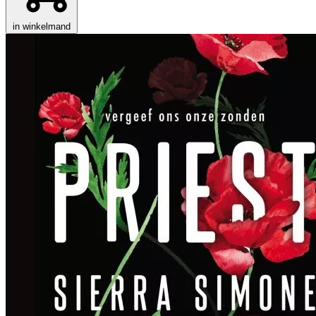
in winkelmand