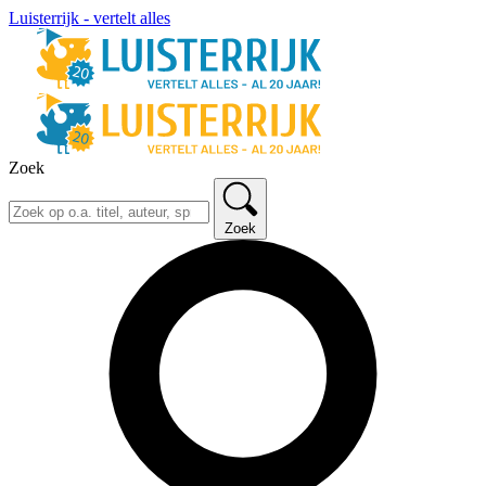
Luisterrijk - vertelt alles
Zoek
Zoek