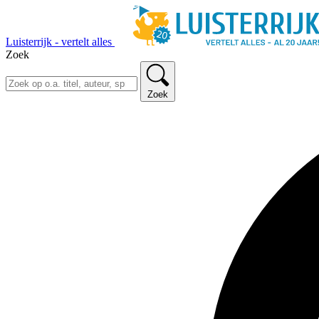
Luisterrijk - vertelt alles
Zoek
Zoek