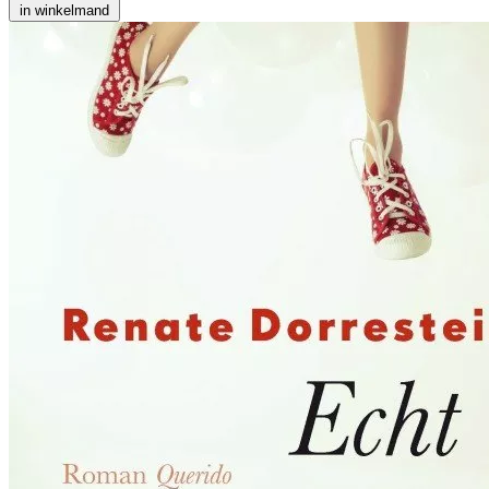
in winkelmand