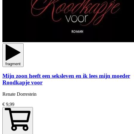
fragment
Mijn zoon heeft een seksleven en ik lees mijn moeder
Roodkapje voor
Renate Dorrestein
€ 9,99