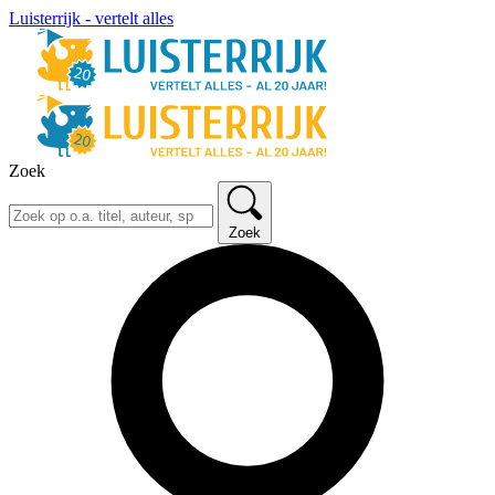
Luisterrijk - vertelt alles
Zoek
Zoek