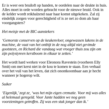
Er is weer een bruiloft op handen, te oordelen naar de drukte in huis.
Alles moet in orde worden gebracht voor de nieuwe bruid. Ook in
de kelder wordt reikhalzend naar haar komst uitgekeken. Zal zij
eindelijk zorgen voor gerechtigheid of is ze net zo dom als haar
voorgangsters?
Het meisje met de BIC-aanstekers
‘Gemorste conserven op de keukenvloer, ongewassen lakens in de
machine, de vaat van het ontbijt in de nog altijd niet gevimde
gootsteen, en Richard die vandaag wat vroeger thuis zou zijn om
zijn polystyreen kerstboom in elkaar te zetten.’
Het wordt hard werken voor Eleonora Ravestein (voorheen Elly
Smit) om met kerst niet in de kou te komen te staan. Een verhaal
over het vuil van het leven, dat zich onontkoombaar aan je hecht
wanneer je hogerop wilt.
Suiker
‘Eigenlijk,’ zegt ze, ‘was het mijn eigen crematie. Voor mij was alles
al helemaal geregeld. Voor Jante hadden we nog geen
voorzieningen getroffen. Zij was een stuk jonger dan ik.’