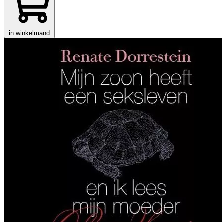
in winkelmand