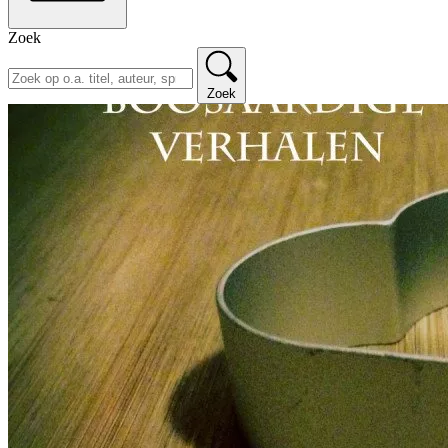
Zoek
Zoek