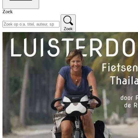
Zoek
Zoek