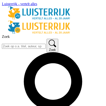
Luisterrijk - vertelt alles
Zoek
Zoek