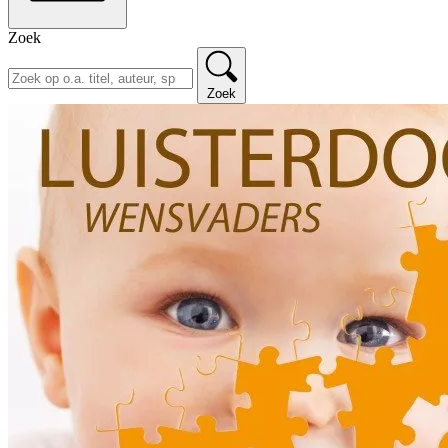
Zoek
Zoek