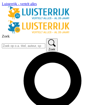
Luisterrijk - vertelt alles
Zoek
Zoek