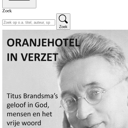
Zoek
Zoek