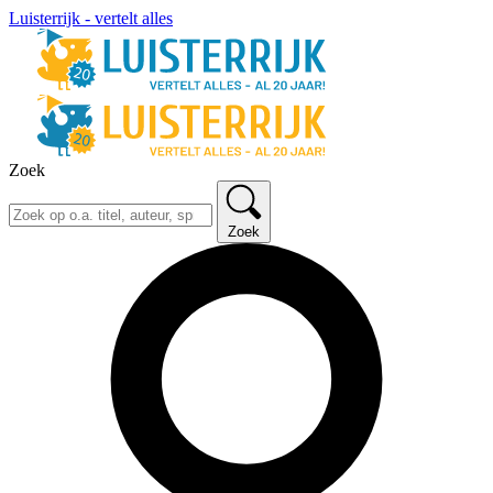
Luisterrijk - vertelt alles
Zoek
Zoek