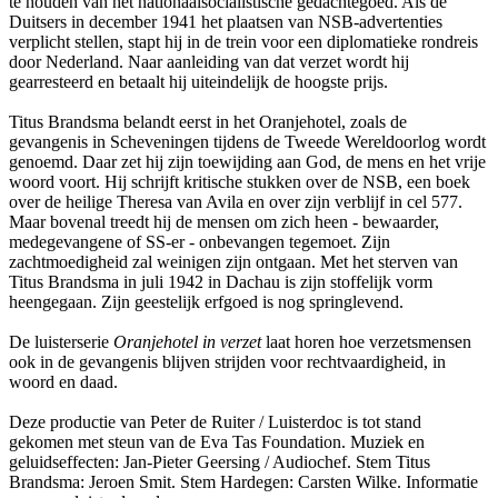
te houden van het nationaalsocialistische gedachtegoed. Als de
Duitsers in december 1941 het plaatsen van NSB-advertenties
verplicht stellen, stapt hij in de trein voor een diplomatieke rondreis
door Nederland. Naar aanleiding van dat verzet wordt hij
gearresteerd en betaalt hij uiteindelijk de hoogste prijs.
Titus Brandsma belandt eerst in het Oranjehotel, zoals de
gevangenis in Scheveningen tijdens de Tweede Wereldoorlog wordt
genoemd. Daar zet hij zijn toewijding aan God, de mens en het vrije
woord voort. Hij schrijft kritische stukken over de NSB, een boek
over de heilige Theresa van Avila en over zijn verblijf in cel 577.
Maar bovenal treedt hij de mensen om zich heen - bewaarder,
medegevangene of SS-er - onbevangen tegemoet. Zijn
zachtmoedigheid zal weinigen zijn ontgaan. Met het sterven van
Titus Brandsma in juli 1942 in Dachau is zijn stoffelijk vorm
heengegaan. Zijn geestelijk erfgoed is nog springlevend.
De luisterserie
Oranjehotel in verzet
laat horen hoe verzetsmensen
ook in de gevangenis blijven strijden voor rechtvaardigheid, in
woord en daad.
Deze productie van Peter de Ruiter / Luisterdoc is tot stand
gekomen met steun van de Eva Tas Foundation. Muziek en
geluidseffecten: Jan-Pieter Geersing / Audiochef. Stem Titus
Brandsma: Jeroen Smit. Stem Hardegen: Carsten Wilke. Informatie