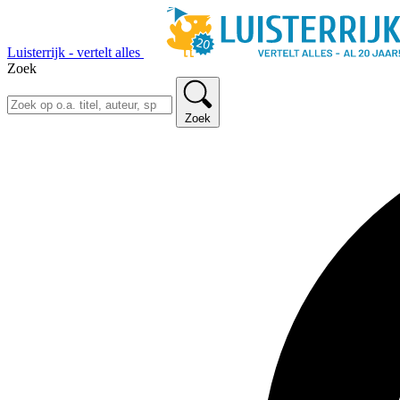
Luisterrijk - vertelt alles
Zoek
Zoek