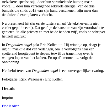
trefzekere, speelse stijl, door hun sprankelende humor, maar
vooral… door hun verzengende seksuele energie. Van de drie
bundels die sinds 2013 van zijn hand verschenen, zijn meer dan
tienduizend exemplaren verkocht.
Nu presenteert hij zijn eerste luisterverhaal (de tekst ervan is niet
eerder gepubliceerd). Dat geeft je de kans om van zijn voordracht te
genieten ‘in alle privacy en met beide handen vrij’, zoals de schrijver
het zelf uitdrukt.
In
De gouden engel
pakt Eric Kollen uit. Hij windt je op, daagt je
uit; hij maakt je dol van verlangen, om je vervolgens naar een
spetterend hoogtepunt te slepen, terwijl de tranen nog over je
wangen lopen van het lachen. En op dát moment… volgt de
ontknoping.
Het beluisteren van
De gouden engel
is een onvergetelijke ervaring.
Fotografie: Rick Wezenaar / Eric Kollen
Details
Imprint
Eric Kollen