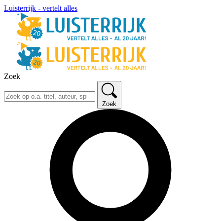
Luisterrijk - vertelt alles
Zoek
Zoek