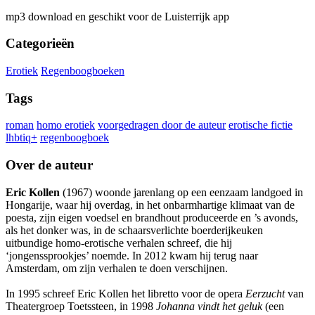
mp3 download en geschikt voor de Luisterrijk app
Categorieën
Erotiek
Regenboogboeken
Tags
roman
homo erotiek
voorgedragen door de auteur
erotische fictie
lhbtiq+
regenboogboek
Over de auteur
Eric Kollen
(1967) woonde jarenlang op een eenzaam landgoed in
Hongarije, waar hij overdag, in het onbarmhartige klimaat van de
poesta, zijn eigen voedsel en brandhout produceerde en ’s avonds,
als het donker was, in de schaarsverlichte boerderijkeuken
uitbundige homo-erotische verhalen schreef, die hij
‘jongenssprookjes’ noemde. In 2012 kwam hij terug naar
Amsterdam, om zijn verhalen te doen verschijnen.
In 1995 schreef Eric Kollen het libretto voor de opera
Eerzucht
van
Theatergroep Toetssteen, in 1998
Johanna vindt het geluk
(een