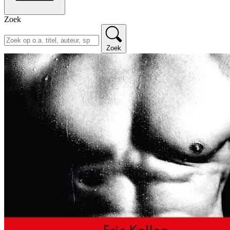
Zoek
Zoek