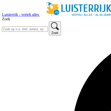
Luisterrijk - vertelt alles
Zoek
Zoek