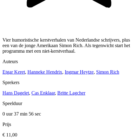
Vier humoristische kerstverhalen van Nederlandse schrijvers, plus
een van de jonge Amerikaan Simon Rich. Als tegenwicht start het
programma met een niet-kerstverhaal.
Auteurs
Etgar Keret
,
Hanneke Hendrix
,
Ingmar Heytze
,
Simon Rich
Sprekers
Hans Dagelet
,
Cas Enklaar
,
Britte Lagcher
Speelduur
0 uur 37 min
56 sec
Prijs
€ 11,00