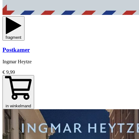
fragment
Postkamer
Ingmar Heytze
€ 9,99
in winkelmand