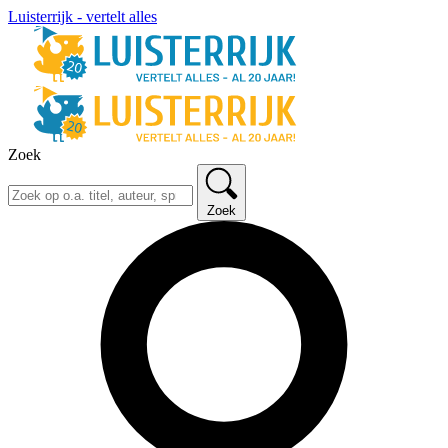
Luisterrijk - vertelt alles
Zoek
Zoek