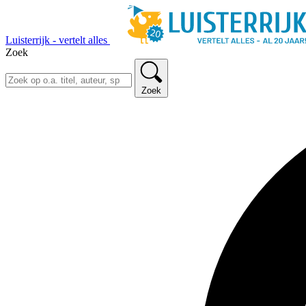
Luisterrijk - vertelt alles
Zoek
Zoek