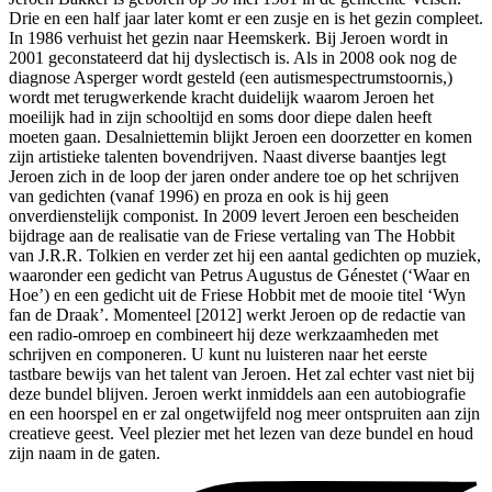
Drie en een half jaar later komt er een zusje en is het gezin compleet.
In 1986 verhuist het gezin naar Heemskerk. Bij Jeroen wordt in
2001 geconstateerd dat hij dyslectisch is. Als in 2008 ook nog de
diagnose Asperger wordt gesteld (een autismespectrumstoornis,)
wordt met terugwerkende kracht duidelijk waarom Jeroen het
moeilijk had in zijn schooltijd en soms door diepe dalen heeft
moeten gaan. Desalniettemin blijkt Jeroen een doorzetter en komen
zijn artistieke talenten bovendrijven. Naast diverse baantjes legt
Jeroen zich in de loop der jaren onder andere toe op het schrijven
van gedichten (vanaf 1996) en proza en ook is hij geen
onverdienstelijk componist. In 2009 levert Jeroen een bescheiden
bijdrage aan de realisatie van de Friese vertaling van The Hobbit
van J.R.R. Tolkien en verder zet hij een aantal gedichten op muziek,
waaronder een gedicht van Petrus Augustus de Génestet (‘Waar en
Hoe’) en een gedicht uit de Friese Hobbit met de mooie titel ‘Wyn
fan de Draak’. Momenteel [2012] werkt Jeroen op de redactie van
een radio-omroep en combineert hij deze werkzaamheden met
schrijven en componeren. U kunt nu luisteren naar het eerste
tastbare bewijs van het talent van Jeroen. Het zal echter vast niet bij
deze bundel blijven. Jeroen werkt inmiddels aan een autobiografie
en een hoorspel en er zal ongetwijfeld nog meer ontspruiten aan zijn
creatieve geest. Veel plezier met het lezen van deze bundel en houd
zijn naam in de gaten.