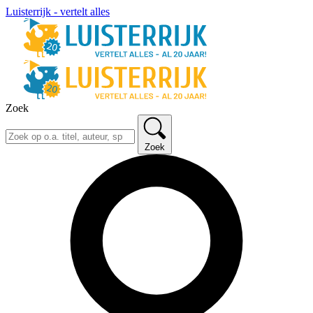
Luisterrijk - vertelt alles
Zoek
Zoek