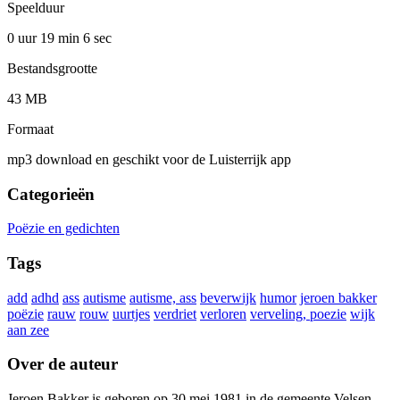
Speelduur
0 uur 19 min
6 sec
Bestandsgrootte
43 MB
Formaat
mp3 download en geschikt voor de Luisterrijk app
Categorieën
Poëzie en gedichten
Tags
add
adhd
ass
autisme
autisme, ass
beverwijk
humor
jeroen bakker
poëzie
rauw
rouw
uurtjes
verdriet
verloren
verveling, poezie
wijk
aan zee
Over de auteur
Jeroen Bakker is geboren op 30 mei 1981 in de gemeente Velsen.