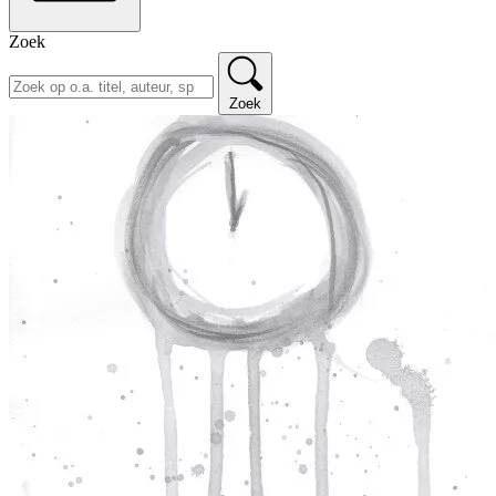
Zoek
Zoek