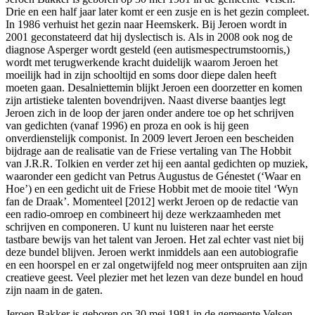
Drie en een half jaar later komt er een zusje en is het gezin compleet.
In 1986 verhuist het gezin naar Heemskerk. Bij Jeroen wordt in
2001 geconstateerd dat hij dyslectisch is. Als in 2008 ook nog de
diagnose Asperger wordt gesteld (een autismespectrumstoornis,)
wordt met terugwerkende kracht duidelijk waarom Jeroen het
moeilijk had in zijn schooltijd en soms door diepe dalen heeft
moeten gaan. Desalniettemin blijkt Jeroen een doorzetter en komen
zijn artistieke talenten bovendrijven. Naast diverse baantjes legt
Jeroen zich in de loop der jaren onder andere toe op het schrijven
van gedichten (vanaf 1996) en proza en ook is hij geen
onverdienstelijk componist. In 2009 levert Jeroen een bescheiden
bijdrage aan de realisatie van de Friese vertaling van The Hobbit
van J.R.R. Tolkien en verder zet hij een aantal gedichten op muziek,
waaronder een gedicht van Petrus Augustus de Génestet (‘Waar en
Hoe’) en een gedicht uit de Friese Hobbit met de mooie titel ‘Wyn
fan de Draak’. Momenteel [2012] werkt Jeroen op de redactie van
een radio-omroep en combineert hij deze werkzaamheden met
schrijven en componeren. U kunt nu luisteren naar het eerste
tastbare bewijs van het talent van Jeroen. Het zal echter vast niet bij
deze bundel blijven. Jeroen werkt inmiddels aan een autobiografie
en een hoorspel en er zal ongetwijfeld nog meer ontspruiten aan zijn
creatieve geest. Veel plezier met het lezen van deze bundel en houd
zijn naam in de gaten.
Jeroen Bakker is geboren op 30 mei 1981 in de gemeente Velsen.