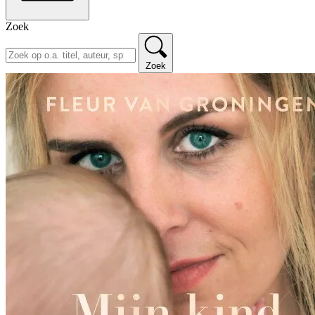
Zoek
Zoek