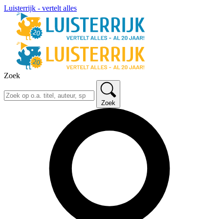
Luisterrijk - vertelt alles
Zoek
Zoek