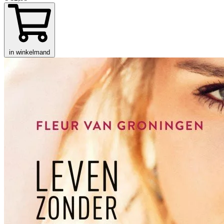
in winkelmand