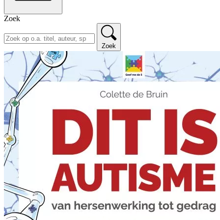
Zoek
Zoek