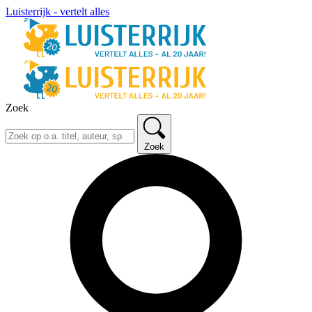
Luisterrijk - vertelt alles
Zoek
Zoek