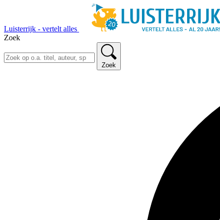
Luisterrijk - vertelt alles
Zoek
Zoek