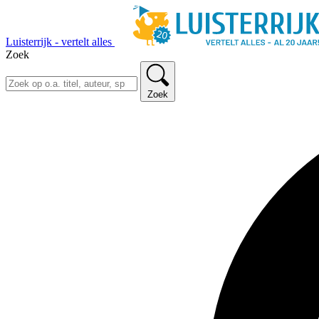
Luisterrijk - vertelt alles
Zoek
Zoek