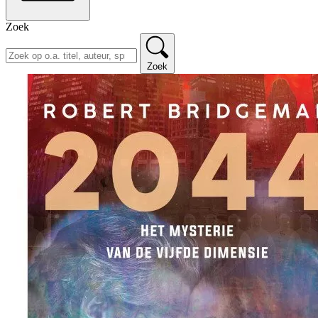
Zoek
Zoek