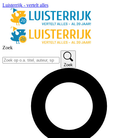
Luisterrijk - vertelt alles
Zoek
Zoek