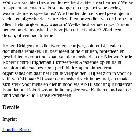
Wat voor krachten besturen de overheid achter de schermen? Welke
rol spelen buitenaardse beschavingen in de galactische oorlog
waarin de mens speelbal is? Wie houden de mensheid gevangen in
steden en afgescheiden van zichzelf, en bovendien van de bron van
alles? Belangrijker nog: waarom? Welke beslissingen moet Simon
nemen om de mensheid te bevrijden uit het duister? 2044: een
droom, of een nachtmerrie?
Robert Bridgeman is lichtwerker, schrijver, columnist, healer en
documentairemaker. Hij bestudeert oude culturen, profetieën en
geschriften over het ontstaan van de mensheid en de Nieuwe Aarde.
Robert richtte Brigdeman Lichtwerkers Academie op en traint
transformatiecoaches. Ook geeft hij lezingen binnen grote
organisaties om daar het licht te verspreiden. Hij zet zich in voor de
shift van 3D naar 5D waar de mensheid zich in bevindt, en maakt
zich sterk voor mens en dier in nood via ANBI stichting Bridgeman
Foundation. Robert woont in het mysterieuze Katharenland aan de
rand van de Zuid-Franse Pyreneeën.
Details
Imprint
London Books