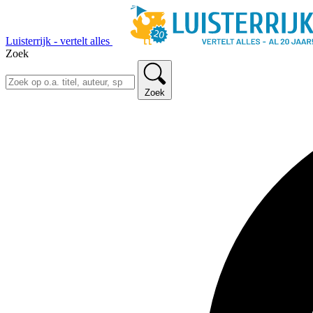
Luisterrijk - vertelt alles
Zoek
Zoek