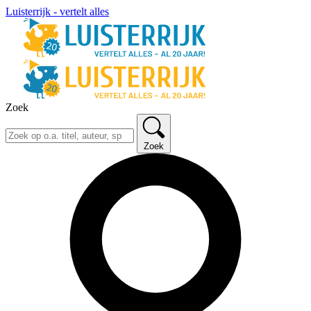
Luisterrijk - vertelt alles
Zoek
Zoek