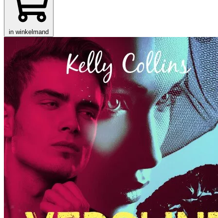
in winkelmand