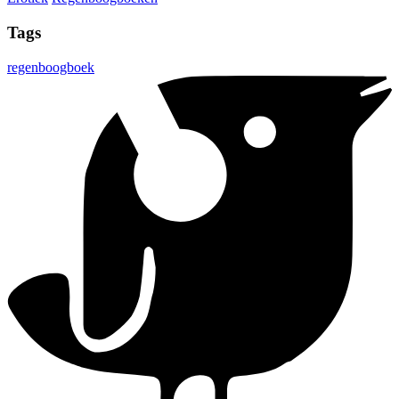
Tags
regenboogboek