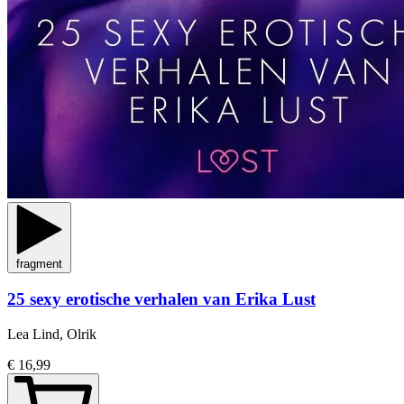
fragment
25 sexy erotische verhalen van Erika Lust
Lea Lind, Olrik
€ 16,99