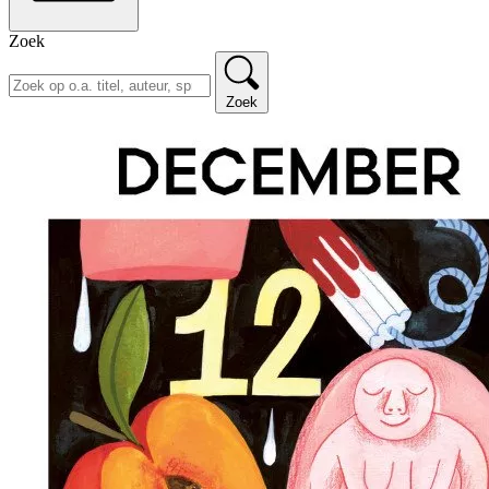
Zoek
Zoek