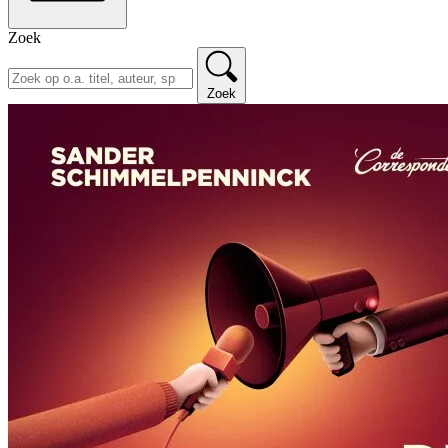
Zoek
Zoek