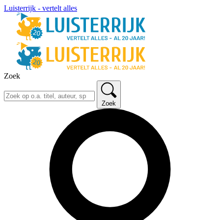
Luisterrijk - vertelt alles
Zoek
Zoek