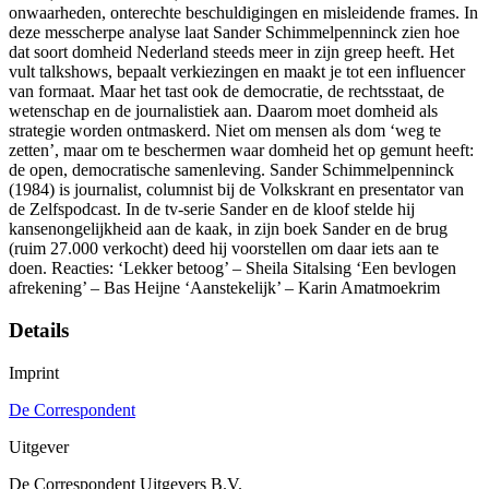
onwaarheden, onterechte beschuldigingen en misleidende frames. In
deze messcherpe analyse laat Sander Schimmelpenninck zien hoe
dat soort domheid Nederland steeds meer in zijn greep heeft. Het
vult talkshows, bepaalt verkiezingen en maakt je tot een influencer
van formaat. Maar het tast ook de democratie, de rechtsstaat, de
wetenschap en de journalistiek aan. Daarom moet domheid als
strategie worden ontmaskerd. Niet om mensen als dom ‘weg te
zetten’, maar om te beschermen waar domheid het op gemunt heeft:
de open, democratische samenleving. Sander Schimmelpenninck
(1984) is journalist, columnist bij de Volkskrant en presentator van
de Zelfspodcast. In de tv-serie Sander en de kloof stelde hij
kansenongelijkheid aan de kaak, in zijn boek Sander en de brug
(ruim 27.000 verkocht) deed hij voorstellen om daar iets aan te
doen. Reacties: ‘Lekker betoog’ – Sheila Sitalsing ‘Een bevlogen
afrekening’ – Bas Heijne ‘Aanstekelijk’ – Karin Amatmoekrim
Details
Imprint
De Correspondent
Uitgever
De Correspondent Uitgevers B.V.