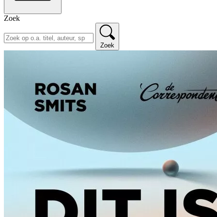
Zoek
Zoek