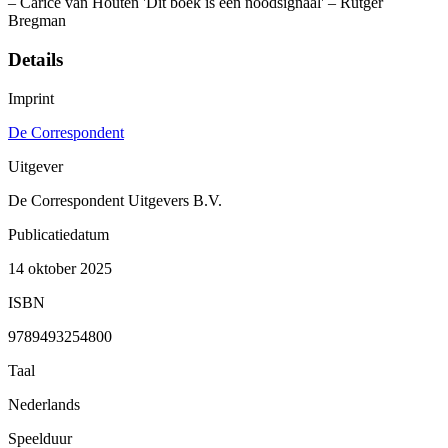
– Carice van Houten 'Dit boek is een noodsignaal' – Rutger
Bregman
Details
Imprint
De Correspondent
Uitgever
De Correspondent Uitgevers B.V.
Publicatiedatum
14 oktober 2025
ISBN
9789493254800
Taal
Nederlands
Speelduur