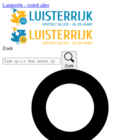
Luisterrijk - vertelt alles
Zoek
Zoek