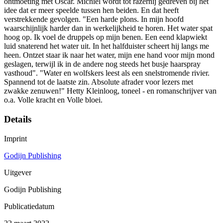
ontmoeting met Oscar. Michiel wordt tot razernij gedreven bij het
idee dat er meer speelde tussen hen beiden. En dat heeft
verstrekkende gevolgen. "Een harde plons. In mijn hoofd
waarschijnlijk harder dan in werkelijkheid te horen. Het water spat
hoog op. Ik voel de druppels op mijn benen. Een eend klapwiekt
luid snaterend het water uit. In het halfduister scheert hij langs me
heen. Ontzet staar ik naar het water, mijn ene hand voor mijn mond
geslagen, terwijl ik in de andere nog steeds het busje haarspray
vasthoud". "Water en wolfskers leest als een snelstromende rivier.
Spannend tot de laatste zin. Absolute afrader voor lezers met
zwakke zenuwen!" Hetty Kleinloog, toneel - en romanschrijver van
o.a. Volle kracht en Volle bloei.
Details
Imprint
Godijn Publishing
Uitgever
Godijn Publishing
Publicatiedatum