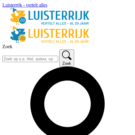
Luisterrijk - vertelt alles
Zoek
Zoek