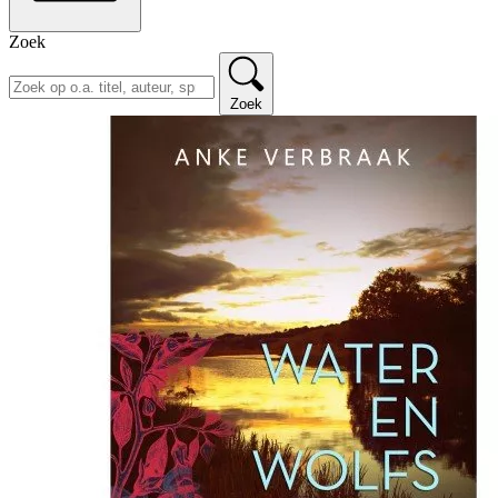
Zoek
Zoek