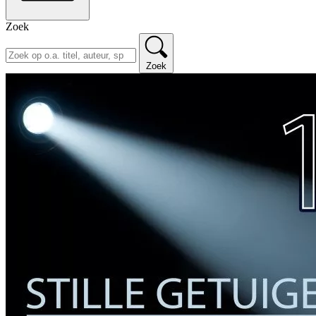
Zoek
Zoek