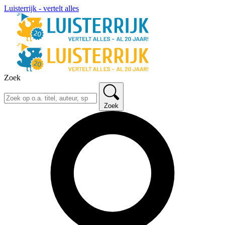
Luisterrijk - vertelt alles
Zoek
Zoek