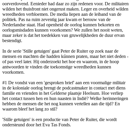
oorverdovend. Eenieder had daar zo zijn redenen voor. De militairen
wilden het thuisfront niet ongerust maken. Leger en overheid wilden
wreedheden verbloemen. De media liepen aan de leiband van de
politiek. Pas na ruim zeventig jaar kwam er berouw van de
Nederlandse staat. Had openheid de oorlog kunnen bekorten en
oorlogsmisdaden kunnen voorkomen? We zullen het nooit weten,
maar zeker is dat het toedekken van gruwelijkheden de duur ervan
bestendigt.
In de serie 'Stille getuigen' gaat Peter de Ruiter op zoek naar de
mensen en machten die hadden kúnnen praten, maar het niet deden -
of pas veel later. Hij onderzoekt het hoe en waarom, in de hoop
antwoorden te vinden die toekomstige wreedheden kunnen
voorkomen.
#1 De vondst van een 'gesproken brief' aan een voormalige militair
in de koloniale oorlog brengt de podcastmaker in contact met diens
familie en vrienden in het Gelderse plaatsje Heelsum. Hoe verliep
het contact tussen hen en hun naasten in Indië? Welke herinneringen
hebben de mensen die het nog kunnen vertellen aan die tijd? En
waarom bleef het lang zo stil?
'Stille getuigen' is een productie van Peter de Ruiter, die wordt
ondersteund door het Eva Tas Fonds.