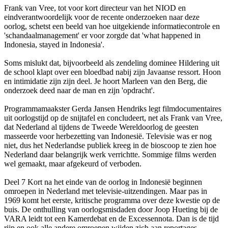
Frank van Vree, tot voor kort directeur van het NIOD en
eindverantwoordelijk voor de recente onderzoeken naar deze
oorlog, schetst een beeld van hoe uitgekiende informatiecontrole en
'schandaalmanagement' er voor zorgde dat 'what happened in
Indonesia, stayed in Indonesia'.
Soms mislukt dat, bijvoorbeeld als zendeling dominee Hildering uit
de school klapt over een bloedbad nabij zijn Javaanse ressort. Hoon
en intimidatie zijn zijn deel. Je hoort Marleen van den Berg, die
onderzoek deed naar de man en zijn 'opdracht'.
Programmamaakster Gerda Jansen Hendriks legt filmdocumentaires
uit oorlogstijd op de snijtafel en concludeert, net als Frank van Vree,
dat Nederland al tijdens de Tweede Wereldoorlog de geesten
masseerde voor herbezetting van Indonesië. Televisie was er nog
niet, dus het Nederlandse publiek kreeg in de bioscoop te zien hoe
Nederland daar belangrijk werk verrichtte. Sommige films werden
wel gemaakt, maar afgekeurd of verboden.
Deel 7 Kort na het einde van de oorlog in Indonesië beginnen
omroepen in Nederland met televisie-uitzendingen. Maar pas in
1969 komt het eerste, kritische programma over deze kwestie op de
buis. De onthulling van oorlogsmisdaden door Joop Hueting bij de
VARA leidt tot een Kamerdebat en de Excessennota. Dan is de tijd
rijp en ook alle andere omroepen wijden zich aan reportages,