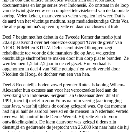
documentaires en lange series over Indonesië. Zo ontstaat in de loop
van de twintigste eeuw een compleet televisiebeeld van de koloniale
oorlog. Velen keken, maar even zo velen vergaten het weer. Dat is
de aard van het vluchtige medium, zegt mediadeskundige Chris Vos,
die alle programma's op een rij zette en daar conclusies uit trok.
Deel 7 begint met het debat in de Tweede Kamer dat medio juni
2023 plaatsvond over het onderzoeksrapport 'Over de grens' van
NIOD, NIMH en KITLV. Defensieminister Ollongren zegt
rehabilitatie toe voor de drie mariniers die op Java weigerden
onschuldige slachtoffers te maken door hun dorp plat te branden. Ze
werden toen 1,5 tot 2,5 jaar in de cel gezet. Hun verhaal is
opgenomen in deel 4 van 'Stille getuigen' en wordt verteld door
Nicolien de Hoog, de dochter van een van hen.
Deel 8 Recentelijk boden zowel premier Rutte als koning Willem-
Alexander hun excuses aan voor het veroorzaakte leed aan de
bevolking van Indonesië. Sergeant Jan Glissenaar deed dit al in
1991, toen hij met zijn zoon Frans na ruim veertig jaar terugging
naar Java, waar hij tijdens de oorlog gelegerd was. Op dat moment
had hij al half de aardbol bereisd en de mensen in Nederland verteld
over wat hij aantrof in de Derde Wereld. Hij zette zich in voor
ontwikkelingshulp. De kiem daarvoor was gelegd tijdens zijn
diensttijd en gedurende de jeeptocht van 25.000 km naar huis die hij