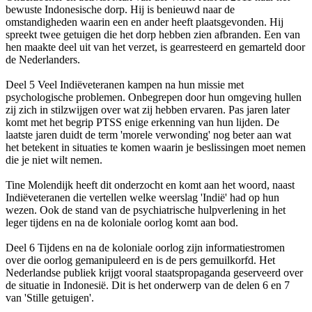
bewuste Indonesische dorp. Hij is benieuwd naar de
omstandigheden waarin een en ander heeft plaatsgevonden. Hij
spreekt twee getuigen die het dorp hebben zien afbranden. Een van
hen maakte deel uit van het verzet, is gearresteerd en gemarteld door
de Nederlanders.
Deel 5 Veel Indiëveteranen kampen na hun missie met
psychologische problemen. Onbegrepen door hun omgeving hullen
zij zich in stilzwijgen over wat zij hebben ervaren. Pas jaren later
komt met het begrip PTSS enige erkenning van hun lijden. De
laatste jaren duidt de term 'morele verwonding' nog beter aan wat
het betekent in situaties te komen waarin je beslissingen moet nemen
die je niet wilt nemen.
Tine Molendijk heeft dit onderzocht en komt aan het woord, naast
Indiëveteranen die vertellen welke weerslag 'Indië' had op hun
wezen. Ook de stand van de psychiatrische hulpverlening in het
leger tijdens en na de koloniale oorlog komt aan bod.
Deel 6 Tijdens en na de koloniale oorlog zijn informatiestromen
over die oorlog gemanipuleerd en is de pers gemuilkorfd. Het
Nederlandse publiek krijgt vooral staatspropaganda geserveerd over
de situatie in Indonesië. Dit is het onderwerp van de delen 6 en 7
van 'Stille getuigen'.