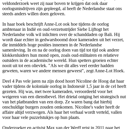
veldonderzoek weet zij naar boven te krijgen dat ook daar
oorlogsmisdrijven zijn gepleegd, al heeft de Nederlandse staat ons
steeds anders willen doen geloven.
In haar boek beschrijft Anne-Lot ook hoe tijdens de oorlog
ambtenaar in Indië en oud-verzetsstrijder Siebe Lijftogt het
Nederlandse volk wil inlichten over de schanddaden op Bali. Hij
wordt daar echter in gedwarsboomd door kameraden uit het verzet,
die inmiddels hoge posities innemen in de Nederlandse
samenleving. In en na de oorlog doen van tijd tot tijd ook andere
klokkenluiders hun mond open, zoals oud-militairen en relatieve
outsiders in de academische wereld. Hun spetters groeien echter
nooit uit tot een olievlek. "Als we dit alles veel eerder hadden
geweten, waren we andere mensen geweest", zegt Anne-Lot Hoek.
Deel 4 Pas vele jaren na zijn dood hoort Nicoline de Hoog dat haar
vader tijdens de koloniale oorlog in Indonesië 1,5 jaar in de cel heeft
gezeten. Hij was, met twee kameraden, veroordeeld voor het
weigeren van een dienstbevel. Het drietal ontging het strategisch nut
van het platbranden van een dorp. Ze waren bang dat hierbij
onschuldige burgers zouden omkomen. Nicoline's vader heeft de
affaire altijd verzwegen. Als haar het verhaal wordt verteld, vallen
voor haar vele puzzelstukjes op hun plaats.
Onderzoeker en activist Max van der Werff reist in 2011 naar het