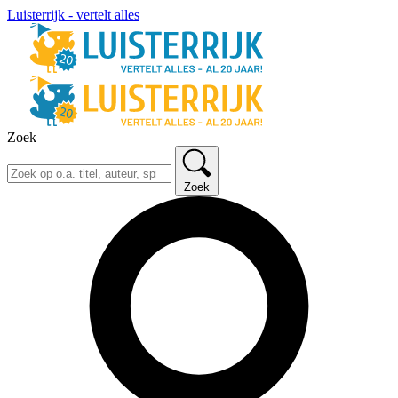
Luisterrijk - vertelt alles
Zoek
Zoek