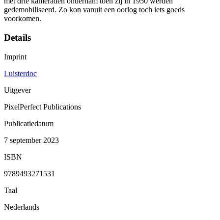
met drie kameraden ondernam toen zij in 1950 werden
gedemobiliseerd. Zo kon vanuit een oorlog toch iets goeds
voorkomen.
Details
Imprint
Luisterdoc
Uitgever
PixelPerfect Publications
Publicatiedatum
7 september 2023
ISBN
9789493271531
Taal
Nederlands