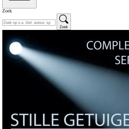
Zoek
Zoek