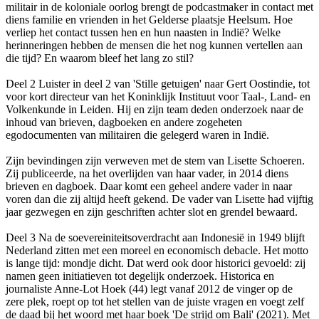
militair in de koloniale oorlog brengt de podcastmaker in contact met
diens familie en vrienden in het Gelderse plaatsje Heelsum. Hoe
verliep het contact tussen hen en hun naasten in Indië? Welke
herinneringen hebben de mensen die het nog kunnen vertellen aan
die tijd? En waarom bleef het lang zo stil?
Deel 2 Luister in deel 2 van 'Stille getuigen' naar Gert Oostindie, tot
voor kort directeur van het Koninklijk Instituut voor Taal-, Land- en
Volkenkunde in Leiden. Hij en zijn team deden onderzoek naar de
inhoud van brieven, dagboeken en andere zogeheten
egodocumenten van militairen die gelegerd waren in Indië.
Zijn bevindingen zijn verweven met de stem van Lisette Schoeren.
Zij publiceerde, na het overlijden van haar vader, in 2014 diens
brieven en dagboek. Daar komt een geheel andere vader in naar
voren dan die zij altijd heeft gekend. De vader van Lisette had vijftig
jaar gezwegen en zijn geschriften achter slot en grendel bewaard.
Deel 3 Na de soevereiniteitsoverdracht aan Indonesië in 1949 blijft
Nederland zitten met een moreel en economisch debacle. Het motto
is lange tijd: mondje dicht. Dat werd ook door historici gevoeld: zij
namen geen initiatieven tot degelijk onderzoek. Historica en
journaliste Anne-Lot Hoek (44) legt vanaf 2012 de vinger op de
zere plek, roept op tot het stellen van de juiste vragen en voegt zelf
de daad bij het woord met haar boek 'De strijd om Bali' (2021). Met