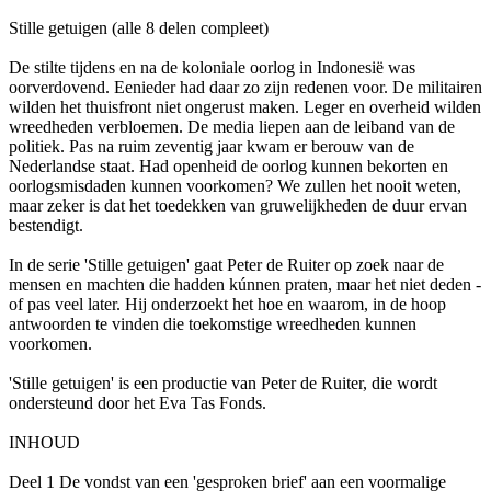
Stille getuigen (alle 8 delen compleet)
De stilte tijdens en na de koloniale oorlog in Indonesië was
oorverdovend. Eenieder had daar zo zijn redenen voor. De militairen
wilden het thuisfront niet ongerust maken. Leger en overheid wilden
wreedheden verbloemen. De media liepen aan de leiband van de
politiek. Pas na ruim zeventig jaar kwam er berouw van de
Nederlandse staat. Had openheid de oorlog kunnen bekorten en
oorlogsmisdaden kunnen voorkomen? We zullen het nooit weten,
maar zeker is dat het toedekken van gruwelijkheden de duur ervan
bestendigt.
In de serie 'Stille getuigen' gaat Peter de Ruiter op zoek naar de
mensen en machten die hadden kúnnen praten, maar het niet deden -
of pas veel later. Hij onderzoekt het hoe en waarom, in de hoop
antwoorden te vinden die toekomstige wreedheden kunnen
voorkomen.
'Stille getuigen' is een productie van Peter de Ruiter, die wordt
ondersteund door het Eva Tas Fonds.
INHOUD
Deel 1 De vondst van een 'gesproken brief' aan een voormalige