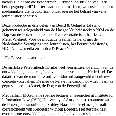
kaders zijn er om die beschermen: juridisch, politiek en vanuit de
beroepsgroep zelf? Luister naar hoe journalisten, wetenschappers en
mediamakers die gebukt gaan onder pressie het belang van vrije
journalistiek schetsen.
Deze productie in drie delen van Beeld & Geluid is tot stand
gekomen ter gelegenheid van de Haagse Vrijheidsweken 2024 en de
Dag van de Persvrijheid, 3 mei. De presentatie is in handen van
Merel Wielaert. Voor de productie is samengewerkt met de
Nederlandse Vereniging van Journalisten, het Persvrijheidsfonds,
NDP Nieuwsmedia en Justice & Peace Nederland.
1 De Persvrijheidsmonitor
De jaarlijkse Persvrijheidsmonitor geeft een actueel overzicht van de
ontwikkelingen op het gebied van de persvrijheid in Nederland. De
database van de monitor wordt voortdurend aangevuld met nieuwe
concrete voorvallen. De nieuwe Persvrijheidsmonitor wordt jaarlijks
gepresenteerd op 3 mei, de Dag van de Persvrijheid.
Met Tarlach McGonagle (Senior lecturer & researcher at Institute for
Information Law (IViR), University of Amsterdam), co-auteur van
de Persvrijheidsmonitor, en Shirley Haasnoot, freelance journalist en
correspondent van Reporters Without Borders. Het gesprek gaat
over recente ontwikkelingen op het gebied van een vrije pers.