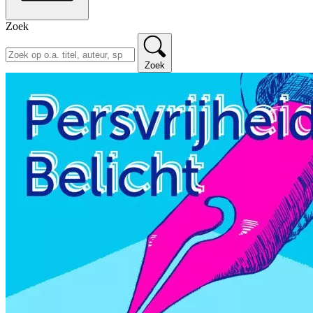
Zoek
Zoek