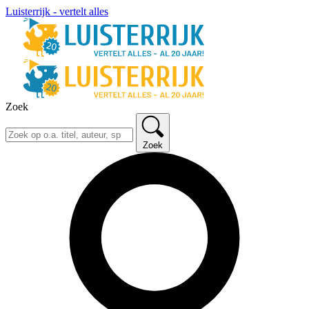
Luisterrijk - vertelt alles
Zoek
Zoek