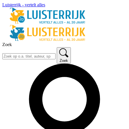
Luisterrijk - vertelt alles
Zoek
Zoek