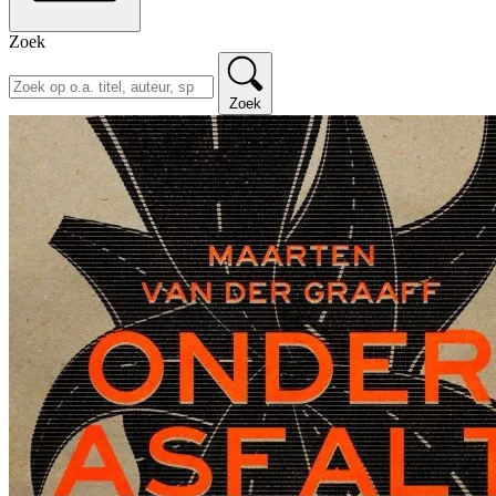
Zoek
Zoek