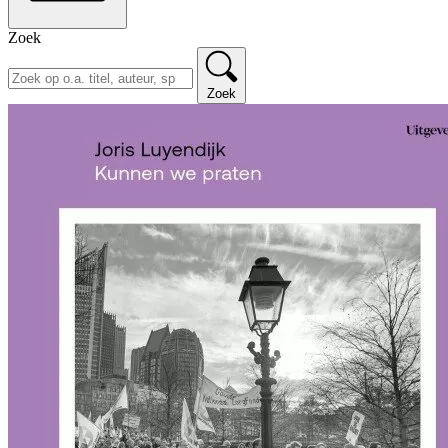
Zoek
Zoek