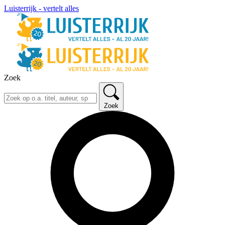
Luisterrijk - vertelt alles
Zoek
Zoek