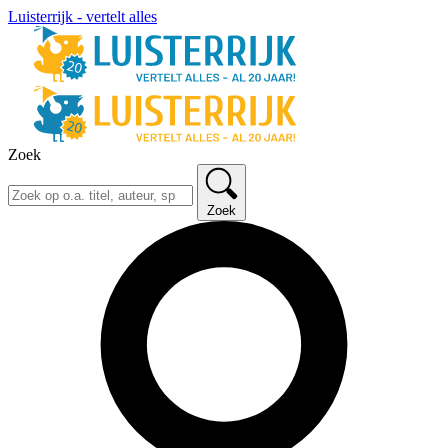
Luisterrijk - vertelt alles
Zoek
Zoek