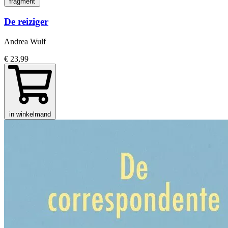
fragment
De reiziger
Andrea Wulf
€ 23,99
in winkelmand