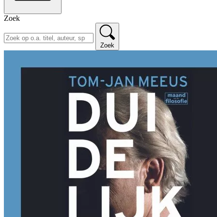
Zoek
Zoek