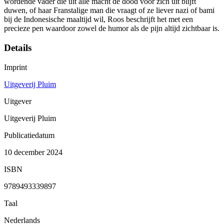
wordende vader die uit alle macht de dood voor zich uit blijft
duwen, of haar Franstalige man die vraagt of ze liever nazi of bami
bij de Indonesische maaltijd wil, Roos beschrijft het met een
precieze pen waardoor zowel de humor als de pijn altijd zichtbaar is.
Details
Imprint
Uitgeverij Pluim
Uitgever
Uitgeverij Pluim
Publicatiedatum
10 december 2024
ISBN
9789493339897
Taal
Nederlands