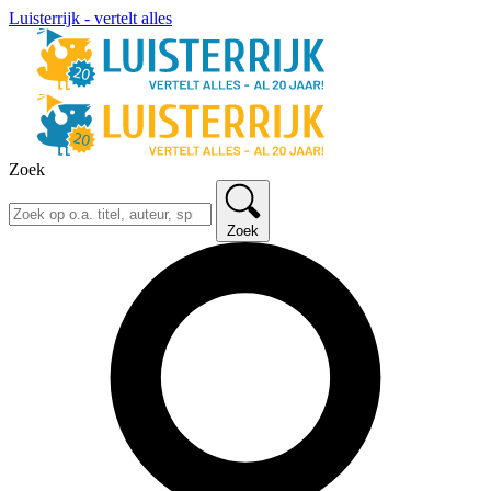
Luisterrijk - vertelt alles
Zoek
Zoek