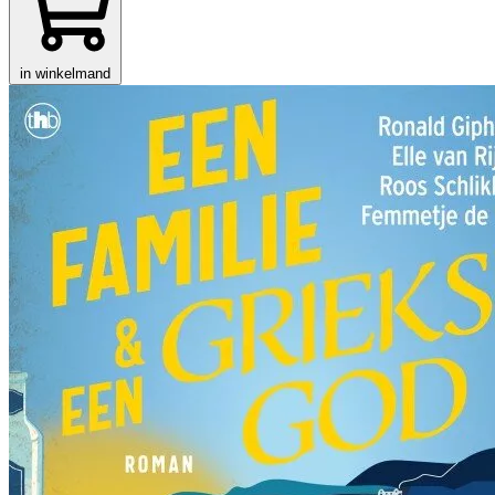
in winkelmand