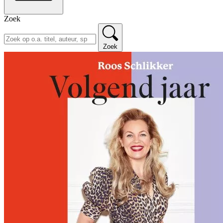
Zoek
Zoek