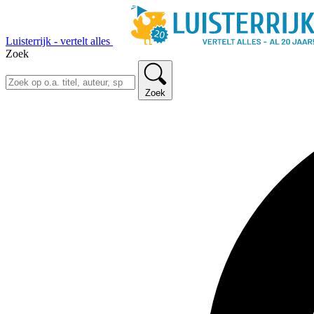
Luisterrijk - vertelt alles
Zoek
Zoek