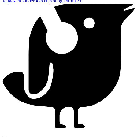
Jeugd- en kinderboeken
Young adult
12+