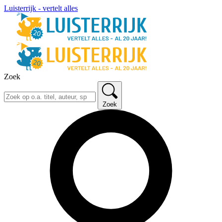
Luisterrijk - vertelt alles
Zoek
Zoek