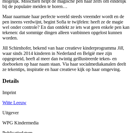
mogelijk. Misschien helpt de magische pen haar zelfs om eindelijk
bij de populaire meiden te horen…
Maar naarmate haar perfecte wereld steeds vreemder wordt en de
pen ineens verdwijnt, begint Sofia te twijfelen: heeft ze de magie
wel onder controle? En dan ontdekt ze iets wat geen enkele pen kan
tekenen: dat sommige dingen alleen vanbinnen opgelost kunnen
worden.
Jill Schirnhofer, bekend van haar creatieve kinderprogramma
Jill
,
waar sinds 2014 kinderen in Nederland en België mee zijn
opgegroeid, heeft al meer dan twintig geïllustreerde teken- en
doeboeken op haar naam staan. Via haar socialmediakanalen deelt
ze tekentips, inspiratie en haar creatieve kijk op haar omgeving.
Details
Imprint
Witte Leeuw
Uitgever
WPG Kindermedia
Publicatiedatum