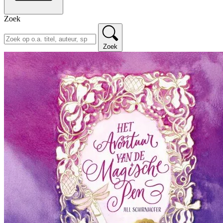
Zoek
Zoek