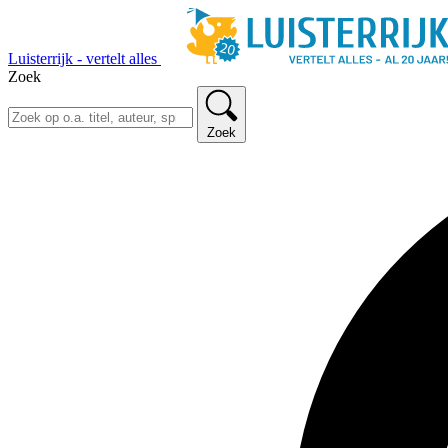
Luisterrijk - vertelt alles
Zoek
Zoek