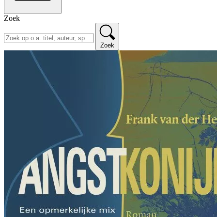
Zoek
Zoek