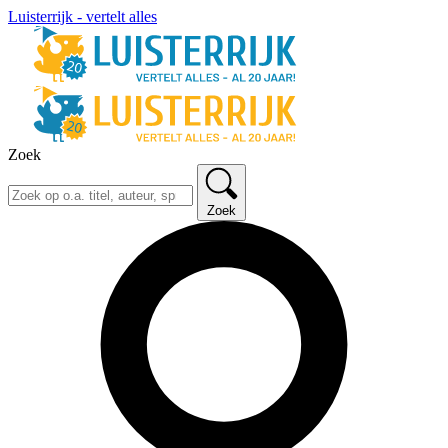
Luisterrijk - vertelt alles
Zoek
Zoek