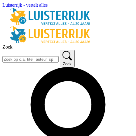
Luisterrijk - vertelt alles
Zoek
Zoek