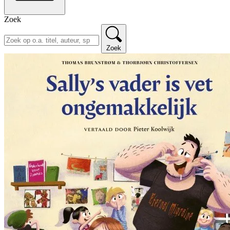
Zoek
Zoek