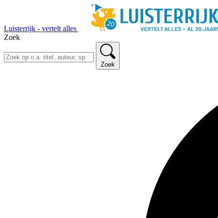
Luisterrijk - vertelt alles
Zoek
Zoek