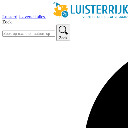
Luisterrijk - vertelt alles
Zoek
Zoek