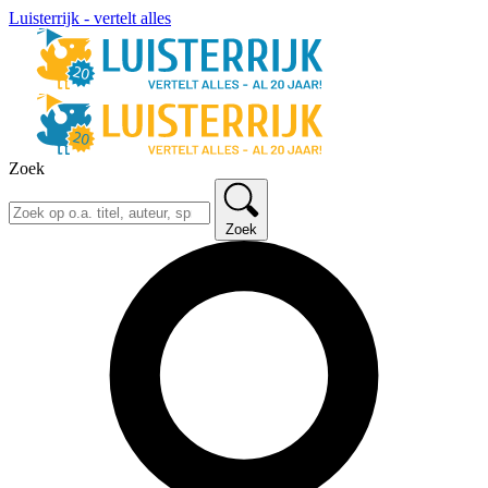
Luisterrijk - vertelt alles
Zoek
Zoek