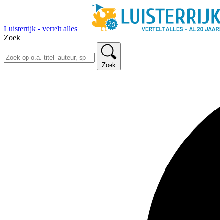
Luisterrijk - vertelt alles
Zoek
Zoek