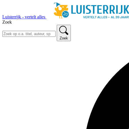
Luisterrijk - vertelt alles
Zoek
Zoek