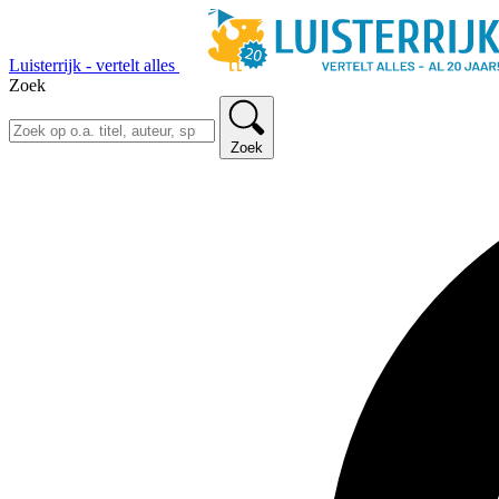
Luisterrijk - vertelt alles
Zoek
Zoek