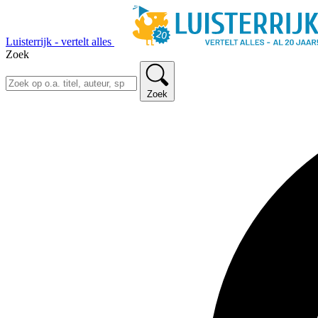
Luisterrijk - vertelt alles
Zoek
Zoek