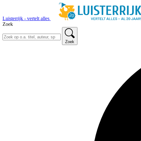
Luisterrijk - vertelt alles
Zoek
Zoek