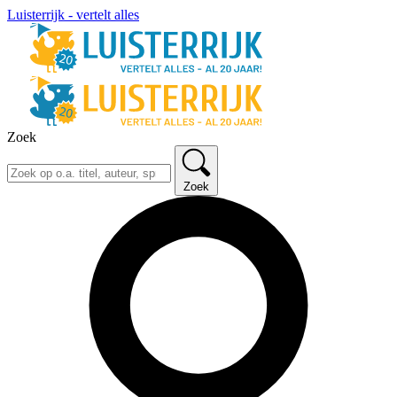
Luisterrijk - vertelt alles
Zoek
Zoek