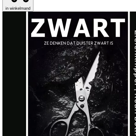
in winkelmand