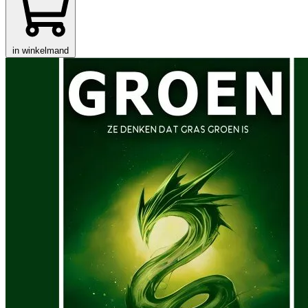
in winkelmand