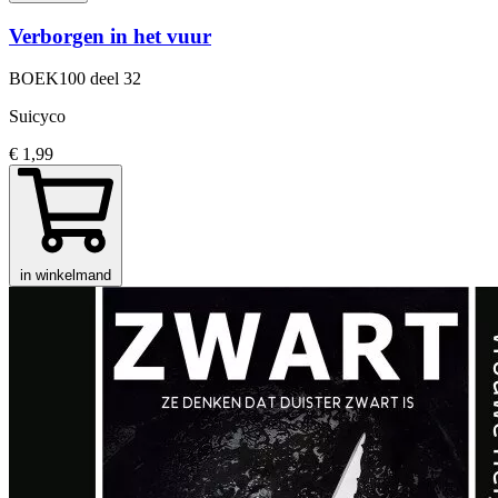
Verborgen in het vuur
BOEK100
deel 32
Suicyco
€ 1,99
in winkelmand