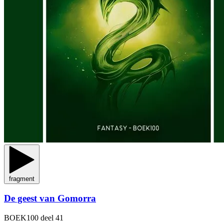
fragment
De geest van Gomorra
BOEK100
deel 41