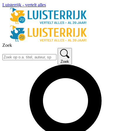
Luisterrijk - vertelt alles
Zoek
Zoek