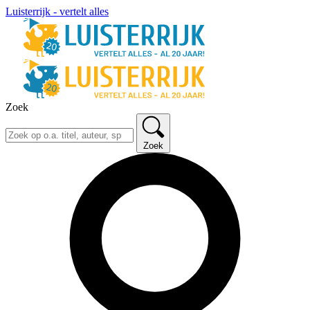
Luisterrijk - vertelt alles
Zoek
Zoek