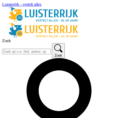
Luisterrijk - vertelt alles
Zoek
Zoek