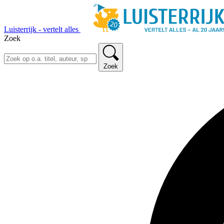
Luisterrijk - vertelt alles
Zoek
Zoek