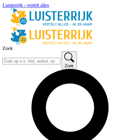
Luisterrijk - vertelt alles
Zoek
Zoek