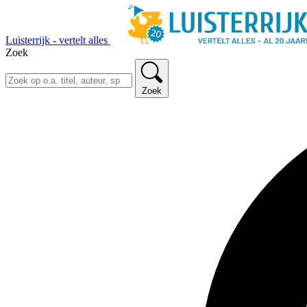
Luisterrijk - vertelt alles
Zoek
Zoek